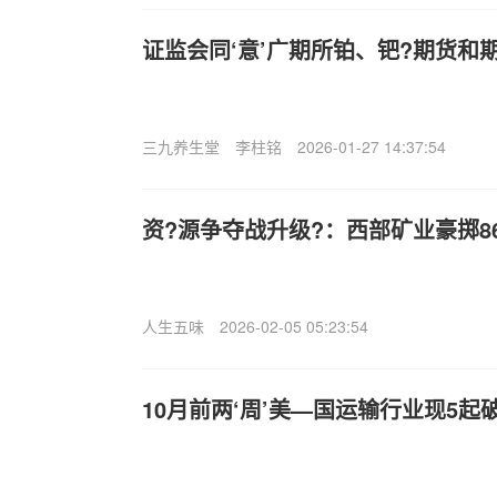
证监会同‘意’广期所铂、钯?期货和
三九养生堂
李柱铭
2026-01-27 14:37:54
资?源争夺战升级?：西部矿业豪掷8
人生五味
2026-02-05 05:23:54
10月前两‘周’美—国运输行业现5起