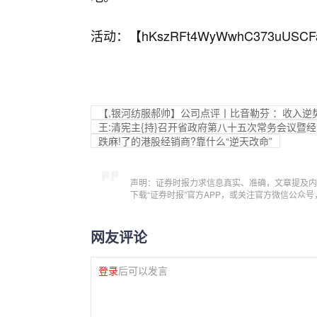
活动：【
hKszRFt4WyWwhC373uUSCF
【,银河纺服郝帅】公司点评丨比音勒芬 ：收入逆
王:清宪主{持}召开省政府第八十五次常务会议暨
跌麻!了的港股经销商?靠什么“逆天改命”
声明：证券时报力求信息真实、准确，文章提及内
下载“证券时报”官方APP，或关注官方微信公众
网友评论
登录
后可以发言