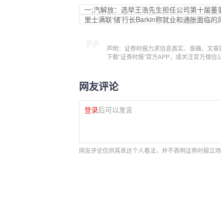
一;汽解放：选举王浩先生担任公司第十届董
里士满联‘储’行长Barkin称就业和通胀面临
声明：证券时报力求信息真实、准确，文章
下载“证券时报”官方APP，或关注官方微
网友评论
登录
后可以发言
网友评论仅供其表达个人看法，并不表明证券时报立场