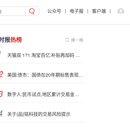
公众号
电子报
客户端
时报
热榜
换一换
天猫双 1?1 淘宝百亿:补贴再加码 每天发放“百亿金刚券”至高可省 3300 元
美国:债市：国债在20年期标售表现强劲之后保持小涨
数字人:民币试点,地区累计交易金额达14.2万亿元
关于{品}铭科技的交易风险提示