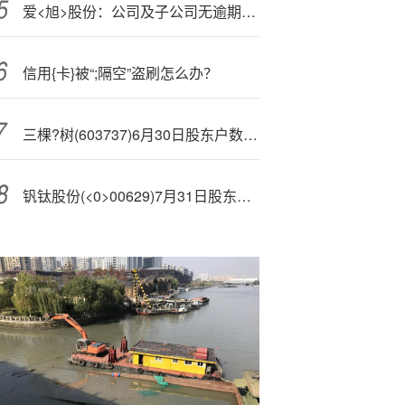
爱<旭>股份：公司及子公司无逾期担保的情况
信用{卡}被“;隔空”盗刷怎么办？
三棵?树(603737)6月30日股东户数1.42万户，较上期增加15.34%
钒钛股份(<0>00629)7月31日股东户数25.77万户，较上期减少1.45%