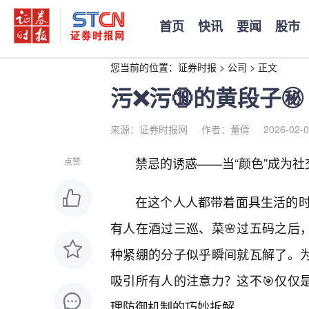
首页
快讯
要闻
股市
您当前的位置：
证券时报
>
公司
>
正文
污❌污🔞的黄段子㊙️
来源：证券时报网
作者：董倩
2026-02-0
禁忌的诱惑——当“颜色”成为社
点赞
在这个人人都带着面具生活的
有人在酒过三巡、菜🌸过五码之后
种紧绷的分子似乎瞬间就瓦解了。为
吸引所有人的注意力？这不🎯仅仅
理防御机制的巧妙拆解。