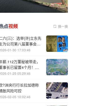
热点
视频
换一换
二六{三}：选举{许}立东先
生为公司第八届董事会职
工代表董事
2026-01-30 17:03:46
年薪.112万董秘被带走，
董事长已留置4个月！富
森美又出事
2026-01-25 05:29:46
欧?洲央行行长拉加德称
通胀风险可控
2026-02-05 10:02:46