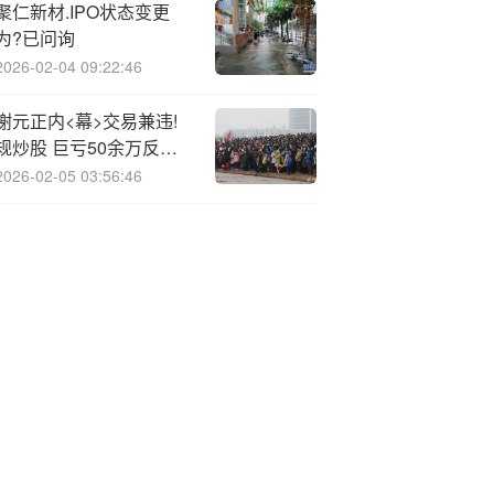
聚仁新材.IPO状态变更
为?已问询
2026-02-04 09:22:46
谢元正内<幕>交易兼违!
规炒股 巨亏50余万反收
153万天价罚单
2026-02-05 03:56:46