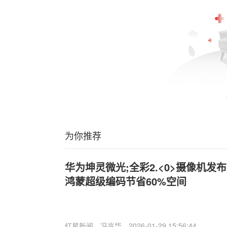
为你推荐
华为坤灵微光;全彩2.<0>摄像机发
鸿蒙超级编码节省60%空间
红星新闻
冯兆华
2026-01-29 15:56:44